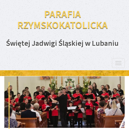
PARAFIA
RZYMSKOKATOLICKA
Świętej Jadwigi Śląskiej w Lubaniu