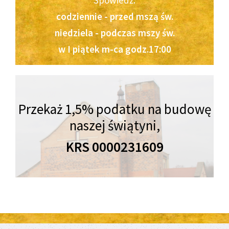
Spowiedź:
codziennie - przed mszą św.
niedziela - podczas mszy św.
w I piątek m-ca godz.17:00
Przekaż 1,5% podatku na budowę
naszej świątyni,
KRS 0000231609