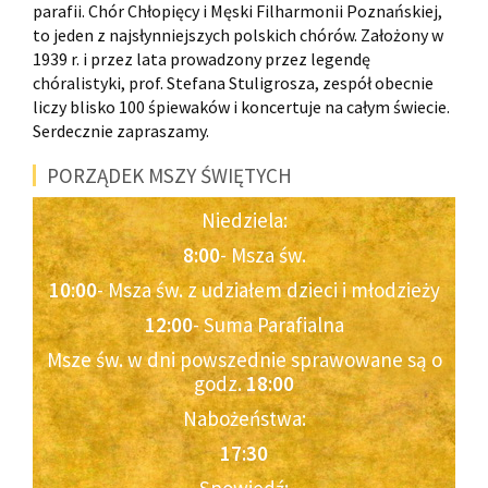
parafii. Chór Chłopięcy i Męski Filharmonii Poznańskiej,
to jeden z najsłynniejszych polskich chórów. Założony w
1939 r. i przez lata prowadzony przez legendę
chóralistyki, prof. Stefana Stuligrosza, zespół obecnie
liczy blisko 100 śpiewaków i koncertuje na całym świecie.
Serdecznie zapraszamy.
PORZĄDEK MSZY ŚWIĘTYCH
Niedziela:
8:00
- Msza św.
10:00
- Msza św. z udziałem dzieci i młodzieży
12:00
- Suma Parafialna
Msze św. w dni powszednie sprawowane są o
godz.
18:00
Nabożeństwa:
17:30