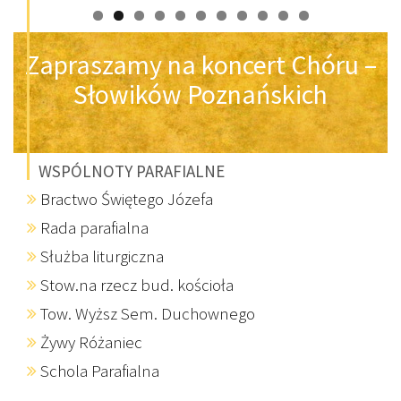
Zapraszamy na koncert Chóru –
Słowików Poznańskich
WSPÓLNOTY PARAFIALNE
Bractwo Świętego Józefa
Rada parafialna
Służba liturgiczna
Stow.na rzecz bud. kościoła
Tow. Wyższ Sem. Duchownego
Żywy Różaniec
Schola Parafialna