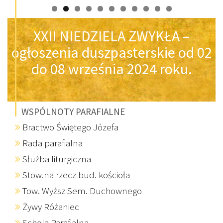
XXII NIEDZIELA ZWYKŁA –
ogłoszenia duszpasterskie od 02
do 08 września 2024 roku.
WSPÓLNOTY PARAFIALNE
Bractwo Świętego Józefa
Rada parafialna
Służba liturgiczna
Stow.na rzecz bud. kościoła
Tow. Wyższ Sem. Duchownego
Żywy Różaniec
Schola Parafialna