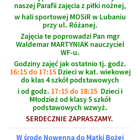
naszej Parafii zajęcia z piłki nożnej,
w hali sportowej MOSiR w Lubaniu
przy ul. Różanej.
Zajęcia te poprowadzi Pan mgr
Waldemar MARTYNIAK nauczyciel
WF-u.
Godziny zajęć jak ostatnio tj. godz.
16:15 do 17:15
D
zieci w kat. wiekowej
do klas 4 szkół podstawowych
i od godz.
17:15 do 18:15
Dzieci i
Młodzież od klasy 5 szkół
podstawowych wzwyż.
SERDECZNIE ZAPRASZAMY
.
W środę Nowenna do Matki Bożej