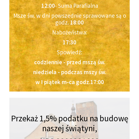
12:00
- Suma Parafialna
Msze św. w dni powszednie sprawowane są o
godz.
18:00
Nabożeństwa:
17:30
Spowiedź:
codziennie - przed mszą św.
niedziela - podczas mszy św.
w I piątek m-ca godz.17:00
Przekaż 1,5% podatku na budowę
naszej świątyni,