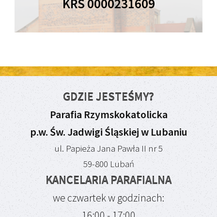
KRS 0000231609
GDZIE JESTEŚMY?
Parafia Rzymskokatolicka
p.w. Św. Jadwigi Śląskiej w Lubaniu
ul. Papieża Jana Pawła II nr 5
59-800 Lubań
KANCELARIA PARAFIALNA
we czwartek w godzinach:
16:00 - 17:00