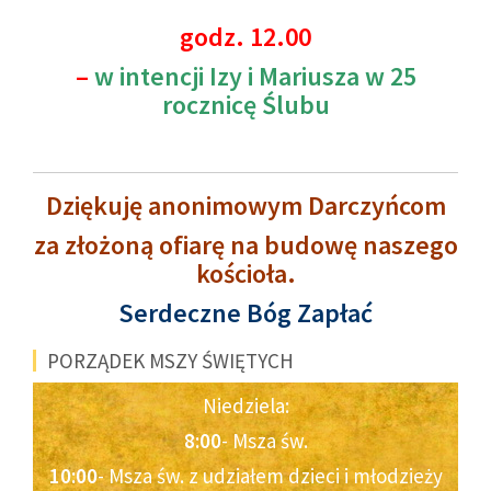
godz. 12.00
–
w intencji Izy i Mariusza w 25
rocznicę Ślubu
Dziękuję anonimowym Darczyńcom
za złożoną ofiarę na budowę naszego
kościoła.
Serdeczne Bóg Zapłać
PORZĄDEK MSZY ŚWIĘTYCH
Niedziela:
8:00
- Msza św.
10:00
- Msza św. z udziałem dzieci i młodzieży