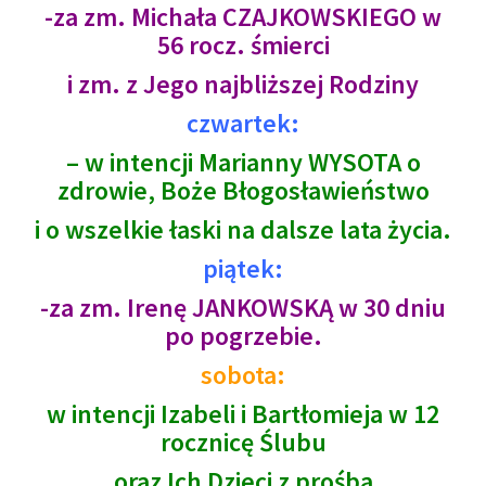
-za zm. Michała CZAJKOWSKIEGO w
56 rocz. śmierci
i zm. z Jego najbliższej Rodziny
czwartek:
– w intencji Marianny WYSOTA o
zdrowie, Boże Błogosławieństwo
i o wszelkie łaski na dalsze lata życia.
piątek:
-za zm. Irenę JANKOWSKĄ w 30 dniu
po pogrzebie.
sobota:
w intencji Izabeli i Bartłomieja w 12
rocznicę Ślubu
oraz Ich Dzieci z prośbą