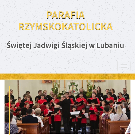
PARAFIA
RZYMSKOKATOLICKA
Świętej Jadwigi Śląskiej w Lubaniu