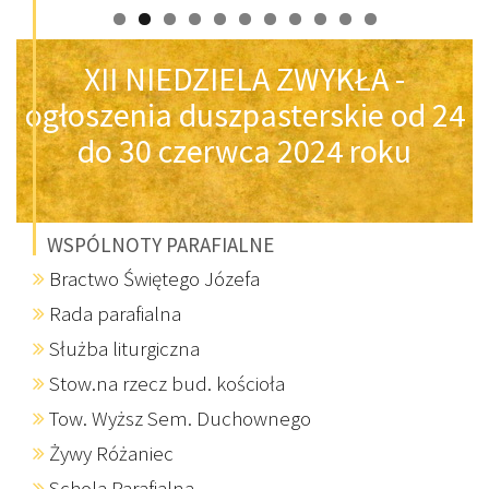
XII NIEDZIELA ZWYKŁA -
ogłoszenia duszpasterskie od 24
do 30 czerwca 2024 roku
WSPÓLNOTY PARAFIALNE
Bractwo Świętego Józefa
Rada parafialna
Służba liturgiczna
Stow.na rzecz bud. kościoła
Tow. Wyższ Sem. Duchownego
Żywy Różaniec
Schola Parafialna