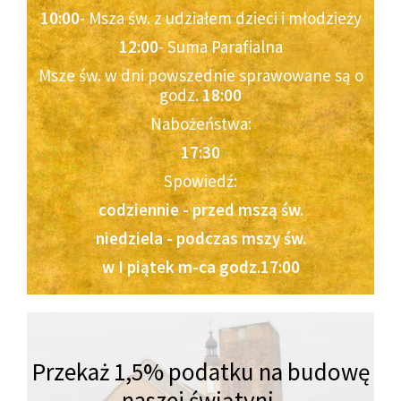
10:00
- Msza św. z udziałem dzieci i młodzieży
12:00
- Suma Parafialna
Msze św. w dni powszednie sprawowane są o
godz.
18:00
Nabożeństwa:
17:30
Spowiedź:
codziennie - przed mszą św.
niedziela - podczas mszy św.
w I piątek m-ca godz.17:00
Przekaż 1,5% podatku na budowę
naszej świątyni,