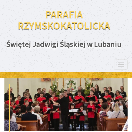
PARAFIA
RZYMSKOKATOLICKA
Świętej Jadwigi Śląskiej w Lubaniu