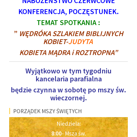
NABOŻEŃSTWO CZERWCOWE
KONFERENCJA, POCZĘSTUNEK.
TEMAT SPOTKANIA :
”
WĘDRÓKA SZLAKIEM BIBLIJNYCH
KOBIET-
JUDYTA
KOBIETA MĄDRA i ROZTROPNA”
Wyjątkowo w tym tygodniu
kancelaria parafialna
będzie czynna w sobotę po mszy św.
wieczornej.
PORZĄDEK MSZY ŚWIĘTYCH
Niedziela:
8:00
- Msza św.