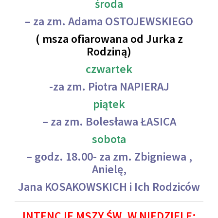
środa
– za zm. Adama OSTOJEWSKIEGO
( msza ofiarowana od Jurka z
Rodziną)
czwartek
-za zm. Piotra NAPIERAJ
piątek
– za zm. Bolesława ŁASICA
sobota
– godz. 18.00- za zm. Zbigniewa ,
Anielę,
Jana KOSAKOWSKICH i Ich Rodziców
INTENCJE MSZY ŚW. W NIEDZIELĘ: