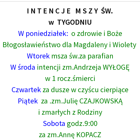
I N T E N C J E M S Z Y ŚW.
w TYGODNIU
W poniedziałek:
o zdrowie i Boże
Błogosławieństwo dla Magdaleny i Wiolety
Wtorek
msza św.za parafian
W środa
intencji zm.Andrzeja WYŁOGĘ
w 1 rocz.śmierci
Czwartek
za dusze w czyścu cierpiące
Piątek
za .zm.Julię CZAJKOWSKĄ
i zmarłych z Rodziny
Sobota
godz.9:00
za zm.Annę KOPACZ