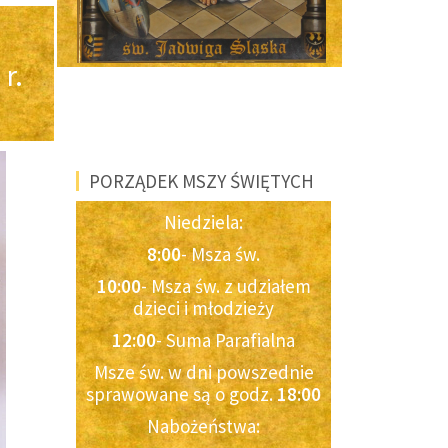
r.
PORZĄDEK MSZY ŚWIĘTYCH
Niedziela:
8:00
- Msza św.
10:00
- Msza św. z udziałem
dzieci i młodzieży
12:00
- Suma Parafialna
Msze św. w dni powszednie
sprawowane są o godz.
18:00
Nabożeństwa: