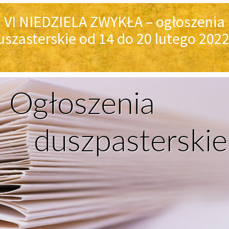
VI NIEDZIELA ZWYKŁA – ogłoszenia
uszasterskie od 14 do 20 lutego 2022 