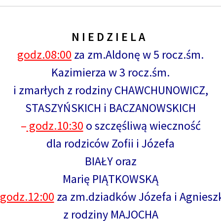
N I E D Z I E L A
godz.08:00
za zm.Aldonę w 5 rocz.śm.
Kazimierza w 3 rocz.śm.
i zmarłych z rodziny CHAWCHUNOWICZ,
STASZYŃSKICH i BACZANOWSKICH
–
godz.10:30
o szczęśliwą wieczność
dla rodziców Zofii i Józefa
BIAŁY oraz
Marię PIĄTKOWSKĄ
 godz.12:00
za zm.dziadków Józefa i Agniesz
z rodziny MAJOCHA