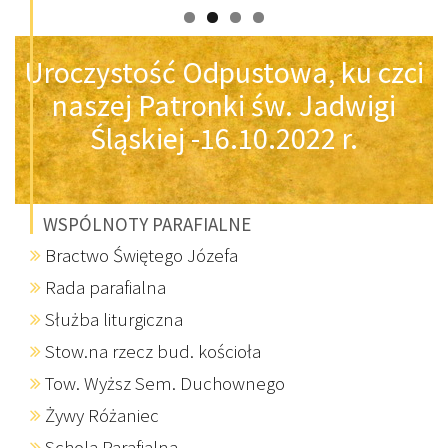
Uroczystość Odpustowa, ku czci
naszej Patronki św. Jadwigi
Śląskiej -16.10.2022 r.
WSPÓLNOTY PARAFIALNE
Bractwo Świętego Józefa
Rada parafialna
Służba liturgiczna
Stow.na rzecz bud. kościoła
Tow. Wyższ Sem. Duchownego
Żywy Różaniec
Schola Parafialna