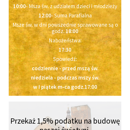
10:00
- Msza św. z udziałem dzieci i młodzieży
12:00
- Suma Parafialna
Msze św. w dni powszednie sprawowane są o
godz.
18:00
Nabożeństwa:
17:30
Spowiedź:
codziennie - przed mszą św.
niedziela - podczas mszy św.
w I piątek m-ca godz.17:00
Przekaż 1,5% podatku na budowę
naszej świątyni,