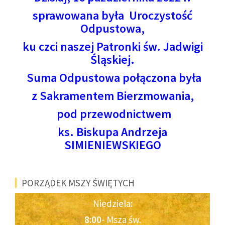
sprawowana była Uroczystość
Odpustowa,
ku czci
naszej Patronki św. Jadwigi
Śląskiej.
Suma Odpustowa połączona była
z Sakramentem Bierzmowania,
pod przewodnictwem
ks. Biskupa Andrzeja
SIMIENIEWSKIEGO
PORZĄDEK MSZY ŚWIĘTYCH
Niedziela:
8:00
- Msza św.