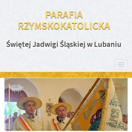
PARAFIA
RZYMSKOKATOLICKA
Świętej Jadwigi Śląskiej w Lubaniu