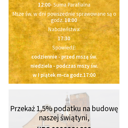
12:00
- Suma Parafialna
Msze św. w dni powszednie sprawowane są o
godz.
18:00
Nabożeństwa:
17:30
Spowiedź:
codziennie - przed mszą św.
niedziela - podczas mszy św.
w I piątek m-ca godz.17:00
Przekaż 1,5% podatku na budowę
naszej świątyni,