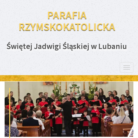
PARAFIA
RZYMSKOKATOLICKA
Świętej Jadwigi Śląskiej w Lubaniu