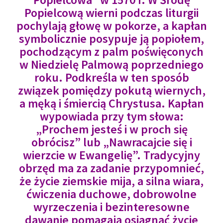
Popielcową wierni podczas liturgii
pochylają głowę w pokorze, a kapłan
symbolicznie posypuje ją popiołem,
pochodzącym z palm poświęconych
w Niedzielę Palmową poprzedniego
roku. Podkreśla w ten sposób
związek pomiędzy pokutą wiernych,
a męką i śmiercią Chrystusa. Kapłan
wypowiada przy tym słowa:
„Prochem jesteś i w proch się
obrócisz” lub „Nawracajcie się i
wierzcie w Ewangelię”. Tradycyjny
obrzęd ma za zadanie przypomnieć,
że życie ziemskie mija, a silna wiara,
ćwiczenia duchowe, dobrowolne
wyrzeczenia i bezinteresowne
dawanie pomagają osiągnąć życie