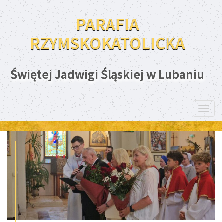
PARAFIA
RZYMSKOKATOLICKA
Świętej Jadwigi Śląskiej w Lubaniu