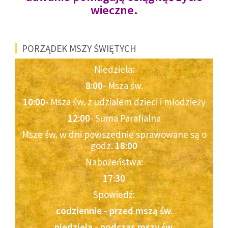
wieczne.
PORZĄDEK MSZY ŚWIĘTYCH
Niedziela:
8:00
- Msza św.
10:00
- Msza św. z udziałem dzieci i młodzieży
12:00
- Suma Parafialna
Msze św. w dni powszednie sprawowane są o
godz.
18:00
Nabożeństwa:
17:30
Spowiedź:
codziennie - przed mszą św.
niedziela - podczas mszy św.