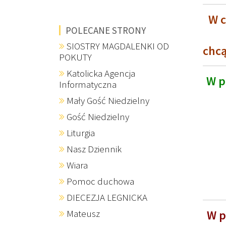
W c
POLECANE STRONY
SIOSTRY MAGDALENKI OD
chcą
POKUTY
Katolicka Agencja
W p
Informatyczna
Mały Gość Niedzielny
Gość Niedzielny
Liturgia
Nasz Dziennik
Wiara
Pomoc duchowa
DIECEZJA LEGNICKA
Mateusz
W p