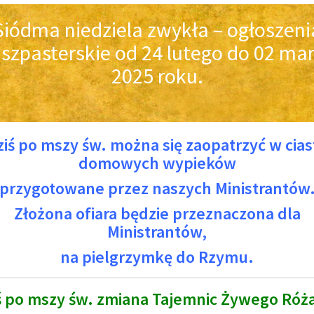
Siódma niedziela zwykła – ogłoszeni
szpasterskie od 24 lutego do 02 ma
2025 roku.
ziś po mszy św. można się zaopatrzyć w cias
domowych wypieków
przygotowane przez naszych Ministrantów
Złożona ofiara będzie przeznaczona dla
Ministrantów,
na pielgrzymkę do Rzymu.
ś po mszy św. zmiana Tajemnic Żywego Róż