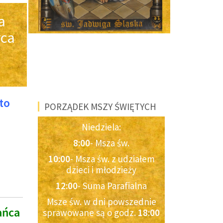
a
rca
to
PORZĄDEK MSZY ŚWIĘTYCH
Niedziela:
.
8:00
- Msza św.
10:00
- Msza św. z udziałem
dzieci i młodzieży
12:00
- Suma Parafialna
Msze św. w dni powszednie
ańca
sprawowane są o godz.
18:00