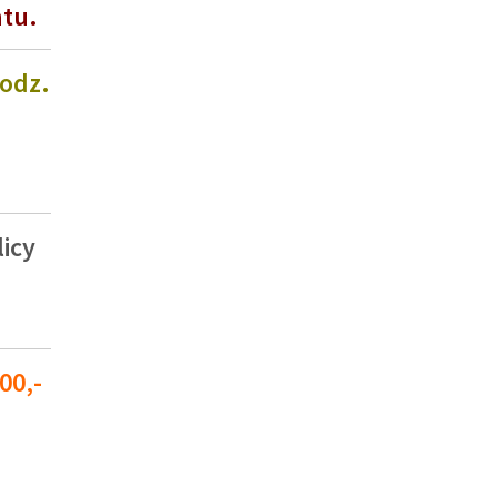
ntu.
godz.
icy
00,-