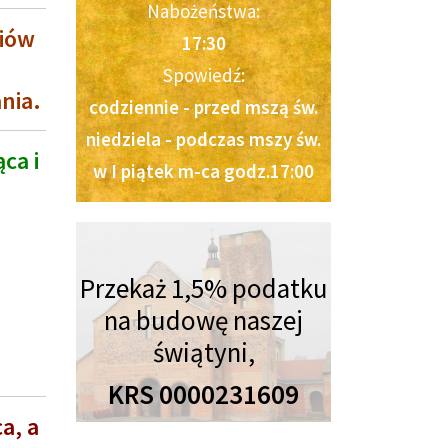
Nabożeństwa:
niów
17:30
Spowiedź:
ania.
codziennie - przed mszą św.
niedziela - podczas mszy św.
ca i
w I piątek m-ca godz.17:00
Przekaż 1,5% podatku
na budowę naszej
świątyni,
KRS 0000231609
a, a