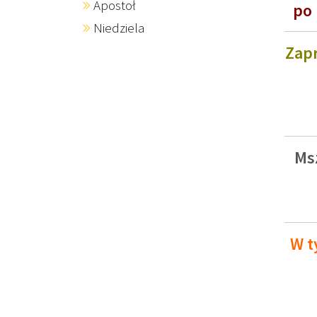
Apostoł
po 
Niedziela
Zapr
Ms
W t