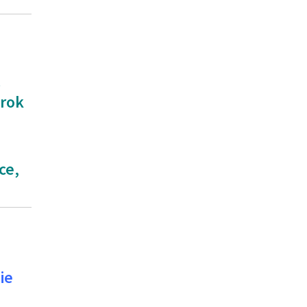
ą
 rok
ce,
ie