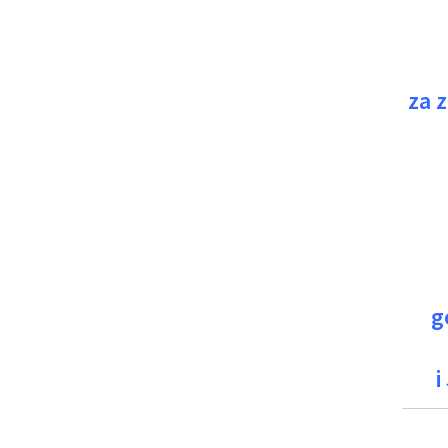
za 
g
i