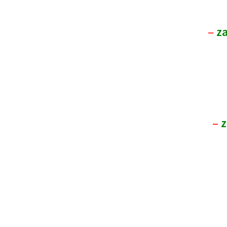
–
za
–
z