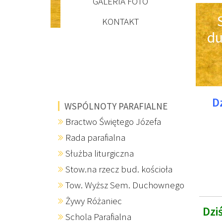
GALERIA FOTO
KONTAKT
du
D
WSPÓLNOTY PARAFIALNE
Bractwo Świętego Józefa
Rada parafialna
Służba liturgiczna
Stow.na rzecz bud. kościoła
Tow. Wyższ Sem. Duchownego
Żywy Różaniec
Dzi
Schola Parafialna