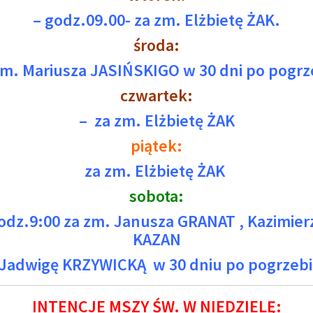
– godz.09.00- za zm. Elżbietę ŻAK.
środa:
zm. Mariusza JASIŃSKIGO w 30 dni po pogrz
czwartek:
– za zm. Elżbietę ŻAK
piątek:
za zm. Elżbietę ŻAK
sobota:
odz.9:00 za zm. Janusza GRANAT , Kazimier
KAZAN
 Jadwigę KRZYWICKĄ w 30 dniu po pogrzeb
INTENCJE MSZY ŚW. W NIEDZIELĘ: