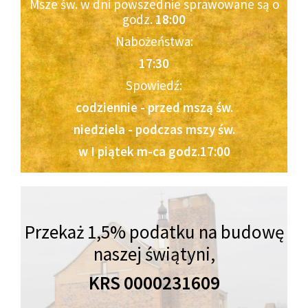
Msze św. w dni powszednie sprawowane są o
godz.
18:00
Nabożeństwa:
17:30
Spowiedź:
codziennie - przed mszą św.
niedziela - podczas mszy św.
w I piątek m-ca godz.17:00
Przekaż 1,5% podatku na budowę
naszej świątyni,
KRS 0000231609