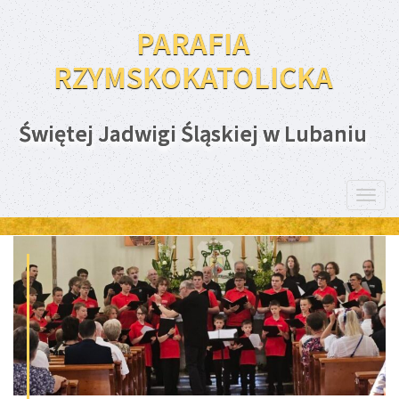
PARAFIA
RZYMSKOKATOLICKA
Świętej Jadwigi Śląskiej w Lubaniu