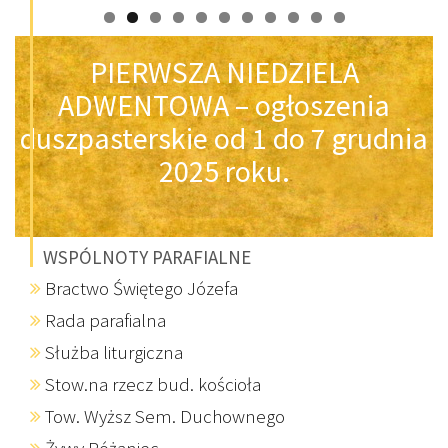
PIERWSZA NIEDZIELA
ADWENTOWA – ogłoszenia
duszpasterskie od 1 do 7 grudnia
2025 roku.
WSPÓLNOTY PARAFIALNE
Bractwo Świętego Józefa
Rada parafialna
Służba liturgiczna
Stow.na rzecz bud. kościoła
Tow. Wyższ Sem. Duchownego