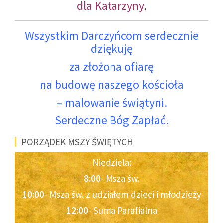
dla Katarzyny.
Wszystkim Darczyńcom serdecznie
dziękuję
za złożona ofiarę
na budowę naszego kościoła
– malowanie świątyni.
Serdeczne Bóg Zapłać.
PORZĄDEK MSZY ŚWIĘTYCH
Niedziela:
8:00
- Msza św.
10:00
- Msza św. z udziałem dzieci i młodzieży
12:00
- Suma Parafialna