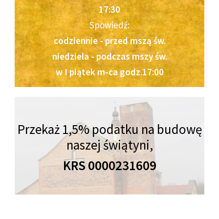
17:30
Spowiedź:
codziennie - przed mszą św.
niedziela - podczas mszy św.
w I piątek m-ca godz.17:00
Przekaż 1,5% podatku na budowę
naszej świątyni,
KRS 0000231609