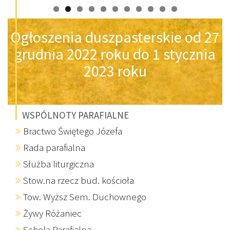
Ogłoszenia duszpasterskie od 27
grudnia 2022 roku do 1 stycznia
2023 roku
WSPÓLNOTY PARAFIALNE
Bractwo Świętego Józefa
Rada parafialna
Służba liturgiczna
Stow.na rzecz bud. kościoła
Tow. Wyższ Sem. Duchownego
Żywy Różaniec
Schola Parafialna