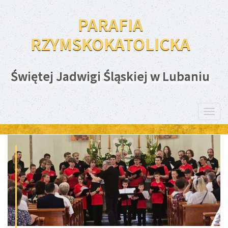
PARAFIA
RZYMSKOKATOLICKA
Świętej Jadwigi Śląskiej w Lubaniu