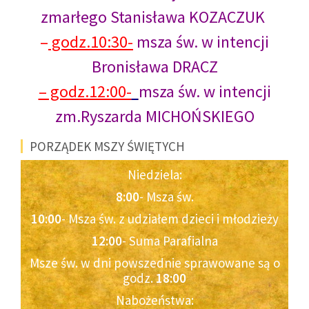
zmarłego Stanisława KOZACZUK
–
godz.10:30-
msza św. w intencji
Bronisława DRACZ
– godz.12:00-
msza św. w intencji
zm.Ryszarda MICHOŃSKIEGO
PORZĄDEK MSZY ŚWIĘTYCH
Niedziela:
8:00
- Msza św.
10:00
- Msza św. z udziałem dzieci i młodzieży
12:00
- Suma Parafialna
Msze św. w dni powszednie sprawowane są o
godz.
18:00
Nabożeństwa: