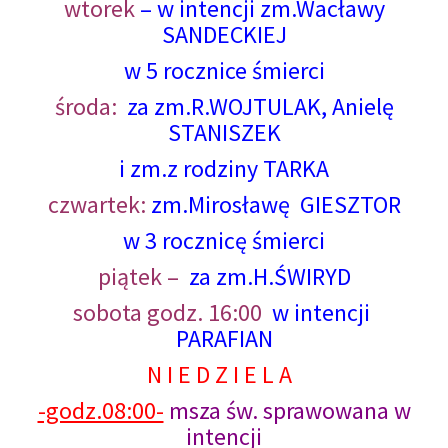
wtorek
– w intencji zm.Wacławy
SANDECKIEJ
w 5 rocznice śmierci
środa:
za zm.R.WOJTULAK, Anielę
STANISZEK
i zm.z rodziny TARKA
czwartek:
zm.Mirosławę GIESZTOR
w 3 rocznicę śmierci
piątek –
za zm.H.ŚWIRYD
sobota
godz. 16:00
w intencji
PARAFIAN
N I E D Z I E L A
-godz.08:00-
msza św. sprawowana w
intencji