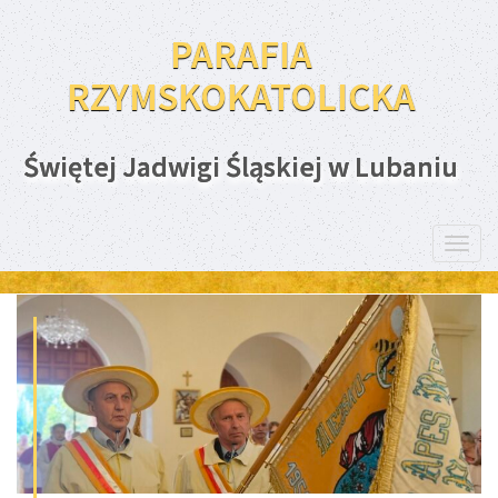
PARAFIA
RZYMSKOKATOLICKA
Świętej Jadwigi Śląskiej w Lubaniu