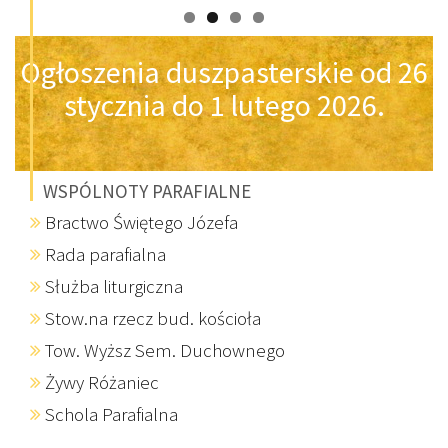
Ogłoszenia duszpasterskie od 26
stycznia do 1 lutego 2026.
WSPÓLNOTY PARAFIALNE
Bractwo Świętego Józefa
Rada parafialna
Służba liturgiczna
Stow.na rzecz bud. kościoła
Tow. Wyższ Sem. Duchownego
Żywy Różaniec
Schola Parafialna