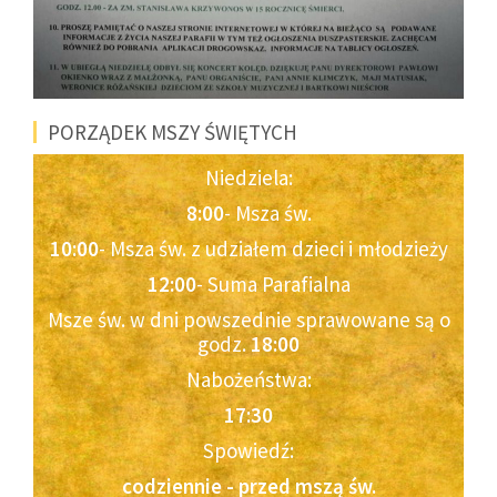
PORZĄDEK MSZY ŚWIĘTYCH
Niedziela:
8:00
- Msza św.
10:00
- Msza św. z udziałem dzieci i młodzieży
12:00
- Suma Parafialna
Msze św. w dni powszednie sprawowane są o
godz.
18:00
Nabożeństwa:
17:30
Spowiedź:
codziennie - przed mszą św.