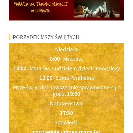
PORZĄDEK MSZY ŚWIĘTYCH
Niedziela:
8:00
- Msza św.
10:00
- Msza św. z udziałem dzieci i młodzieży
12:00
- Suma Parafialna
Msze św. w dni powszednie sprawowane są o
godz.
18:00
Nabożeństwa:
17:30
Spowiedź:
codziennie - przed mszą św.