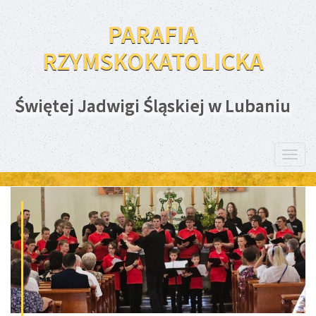
PARAFIA
RZYMSKOKATOLICKA
Świętej Jadwigi Śląskiej w Lubaniu