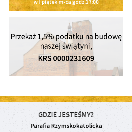
w I piątek m-ca godz.17:00
Przekaż 1,5% podatku na budowę
naszej świątyni,
KRS 0000231609
GDZIE JESTEŚMY?
Parafia Rzymskokatolicka