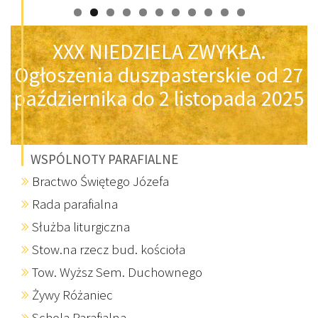
XXX NIEDZIELA ZWYKŁA.
Ogłoszenia duszpasterskie od 27
października do 2 listopada 2025
WSPÓLNOTY PARAFIALNE
Bractwo Świętego Józefa
Rada parafialna
Służba liturgiczna
Stow.na rzecz bud. kościoła
Tow. Wyższ Sem. Duchownego
Żywy Różaniec
Schola Parafialna