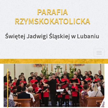
PARAFIA
RZYMSKOKATOLICKA
Świętej Jadwigi Śląskiej w Lubaniu