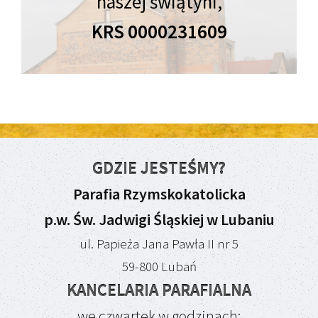
naszej świątyni,
KRS 0000231609
GDZIE JESTEŚMY?
Parafia Rzymskokatolicka
p.w. Św. Jadwigi Śląskiej w Lubaniu
ul. Papieża Jana Pawła II nr 5
59-800 Lubań
KANCELARIA PARAFIALNA
we czwartek w godzinach: