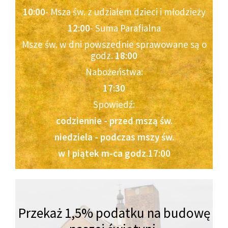
10:00
- Msza św. z udziałem dzieci i młodzieży
12:00
- Suma Parafialna
Msze św. w dni powszednie sprawowane są o
godz.
18:00
Nabożeństwa:
17:30
Spowiedź:
codziennie - przed mszą św.
niedziela - podczas mszy św.
w I piątek m-ca godz.17:00
Przekaż 1,5% podatku na budowę