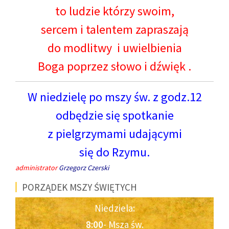
to ludzie którzy swoim,
sercem i talentem zapraszają
do modlitwy i uwielbienia
Boga poprzez słowo i dźwięk .
W niedzielę po mszy św. z godz.12
odbędzie się spotkanie
z pielgrzymami udającymi
się do Rzymu.
administrator
Grzegorz Czerski
PORZĄDEK MSZY ŚWIĘTYCH
Niedziela:
8:00
- Msza św.