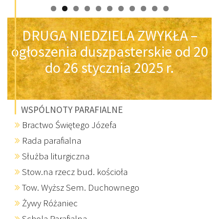
DRUGA NIEDZIELA ZWYKŁA –
ogłoszenia duszpasterskie od 20
do 26 stycznia 2025 r.
WSPÓLNOTY PARAFIALNE
Bractwo Świętego Józefa
Rada parafialna
Służba liturgiczna
Stow.na rzecz bud. kościoła
Tow. Wyższ Sem. Duchownego
Żywy Różaniec
Schola Parafialna