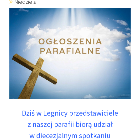
Niedziela
Dziś w Legnicy przedstawiciele
z naszej parafii biorą udział
w diecezjalnym spotkaniu