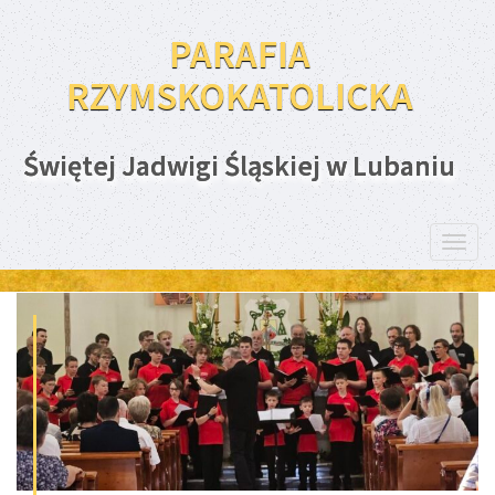
PARAFIA
RZYMSKOKATOLICKA
Świętej Jadwigi Śląskiej w Lubaniu