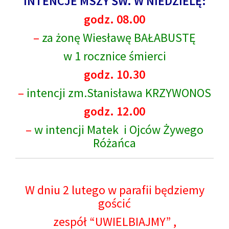
INTENCJE MSZY ŚW. W NIEDZIELĘ:
godz. 08.00
–
za żonę Wiesławę BAŁABUSTĘ
w 1 rocznice śmierci
godz. 10.30
–
intencji zm.Stanisława KRZYWONOS
godz. 12.00
–
w intencji Matek i Ojców Żywego
Różańca
W dniu 2 lutego w parafii będziemy
gościć
zespół “UWIELBIAJMY” ,