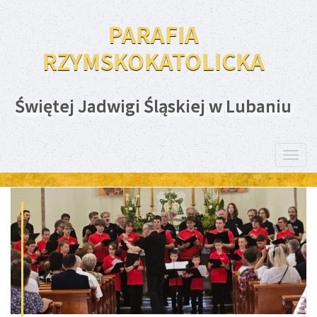
PARAFIA
RZYMSKOKATOLICKA
Świętej Jadwigi Śląskiej w Lubaniu