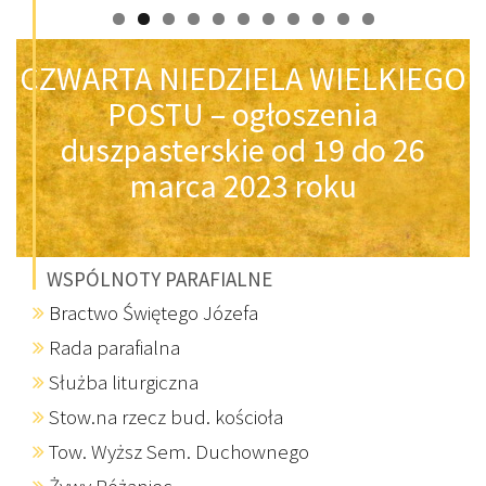
CZWARTA NIEDZIELA WIELKIEGO
POSTU – ogłoszenia
duszpasterskie od 19 do 26
marca 2023 roku
WSPÓLNOTY PARAFIALNE
Bractwo Świętego Józefa
Rada parafialna
Służba liturgiczna
Stow.na rzecz bud. kościoła
Tow. Wyższ Sem. Duchownego