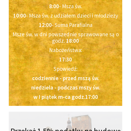
8:00
- Msza św.
10:00
- Msza św. z udziałem dzieci i młodzieży
12:00
- Suma Parafialna
Msze św. w dni powszednie sprawowane są o
godz.
18:00
Nabożeństwa:
17:30
Spowiedź:
codziennie - przed mszą św.
niedziela - podczas mszy św.
w I piątek m-ca godz.17:00