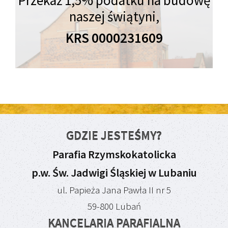
Przekaż 1,5% podatku na budowę
naszej świątyni,
KRS 0000231609
GDZIE JESTEŚMY?
Parafia Rzymskokatolicka
p.w. Św. Jadwigi Śląskiej w Lubaniu
ul. Papieża Jana Pawła II nr 5
59-800 Lubań
KANCELARIA PARAFIALNA